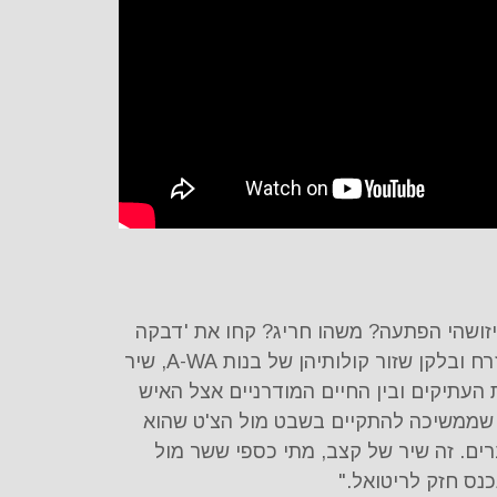
איזושהי הפתעה? משהו חריג? קחו את 'דבקה
בת זמנינו' – מקצב חובק מזרח ובלקן שזור קולותיהן של בנות A-WA, שיר
 העתיקים ובין החיים המודרניים אצל האיש
 שממשיכה להתקיים בשבט מול הצ'ט שהוא
ם. זה שיר של קצב, מתי כספי ששר מול