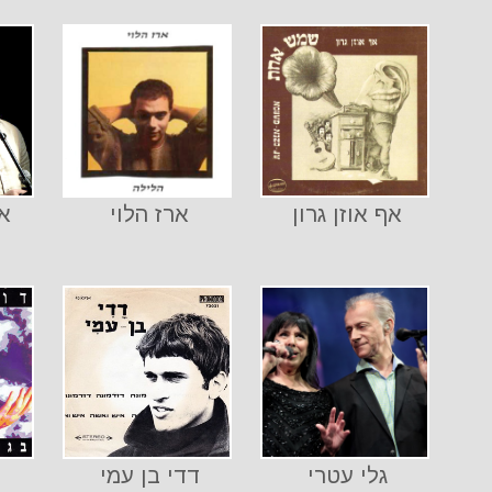
אף אוזן גרון
ארז הלוי
א
גלי עטרי
דדי בן עמי