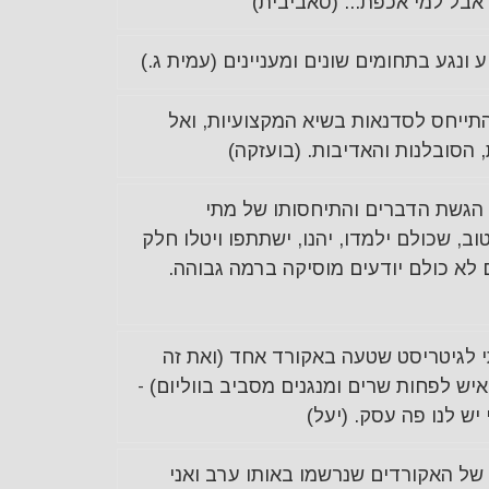
אבל למי אכפת... (סאביבית)
 ונגע בתחומים שונים ומעניינים (עמית ג.)
תייחס לסדנאות בשיא המקצועיות, ואל
 הסובלנות והאדיבות. (בועזקה)
הגשת הדברים והתיחסותו של מתי
וב, שכולם ילמדו, יהנו, ישתתפו ויטלו חלק
לא כולם יודעים מוסיקה ברמה גבוהה.
 לגיטריסט שטעה באקורד אחד (ואת זה
וא שמע כשעוד 40 איש לפחות שרים ומנגנים מסביב בווליום) -
ש לנו פה עסק. (יעל)
ל האקורדים שנרשמו באותו ערב ואני