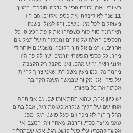
בעיותי. ואכן, קופת הכינוס גדלה והולכת. במשך
11 שנה לא קיבלתי את כספי אקו"ם. הם היו
מעוקלים לכל מיני נושים. ורק למזלי בשנה
האחרונה סוף סוף כשפתחו את קופת הכינוס, כל
הכספים האלה של אקו"ם וממקורות של תמלוגים
אחרים, זורמים אל תוך הקופה ומשמינים אותה די
מהר. כל כספי הופעותי זורמים ישר לקופה הזו.
אינני רואה גרוש מהם, ואני מקבל רק הקצבה
מהמדינה, כמו מעין משכורת, שאני צריך לחיות
על פיה. ואני מקווה שבמשך השנה הקרובה
אפתור את כל בעיותי.
יש כיוון אחר, שהוא תחת אותו שם. גם אני תחת
אותו שם של הליך שנקרא פשיטת רגל, אבל בתום
ההליך הזה לא מכריזים כעל פושט רגל, מפני
שאני מייצר כסף. והרבה. מאחר וזהו המצב, אי
אפשר להכריז עלי כעל פושט רגל, אלא שבתהליך