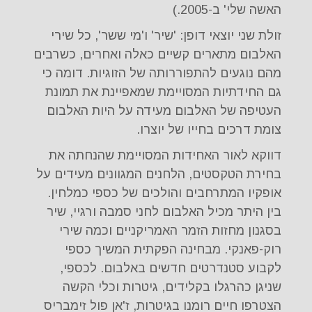
האשה שלי' ב-2005.)
זולת שני יוצאי דופן: 'שיר' ו'מי ששר', כל שירי
האלבום מתארים קשיים כאלה ואחרים, כשרבים
מהם נוגעים להתפוררותה של הזוגיות. דומה כי
גם החידתיות המסויימת שמאפיינת את תמונת
העטיפה של האלבום מעידה על היות האלבום
צומת דרכים בחייו של יוצרו.
דווקא לאור האחידות המסויימת שהנחתה את
בחירת הטקסטים, הלחנים המגוונים מעידים על
אופקיו המתרחבים והולכים של כספי כמלחין.
בין היתר מכיל האלבום לחני סמבה ורגיי, שיר
בסגנון מחזות הזמר האמריקניים וכמה שירי
רוק-פאנקי. מבחינה הפקתית המשיך כספי
לקבוע סטנדרטים חדשים באלבום. לכספי,
שניגן כהרגלו בקלידים, גיטרות וכלי הקשה
הצטרפו חיים רומנו בגיטרות, ז'אן פול זימבריס