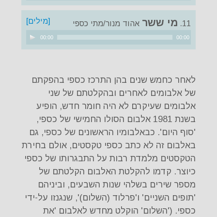
אודיו
[מילים]
מי ששר
11.
אהוד מנור/מתי כספי
נגן
00:00
00:00
אודיו
לאחר כחמש שנים בהן התרכז כספי בהפקתם
של אלבומים לאחרים ובהקלטתם של שני
אלבומים שעיקרם לא היה חומר חדש, הופיע
בשנת 1981 אלבום הסולו החמישי של כספי,
'סוף היום'. כבאלבומיו הראשונים של כספי, גם
באלבום זה לא כתב כספי טקסטים, אולם בחירת
הטקסטים מלמדת רבות על התבגרותו של כספי
כיוצר. קדמו להקלטת האלבום הקלטתם של
מספר שירים בשלהי שנות השבעים, וביניהם
'תופים השניים' ו'פרלוד (השלום)', שנגנזו על-ידי
כספי. ('השלום' הוקלט מחדש לאלבום 'את