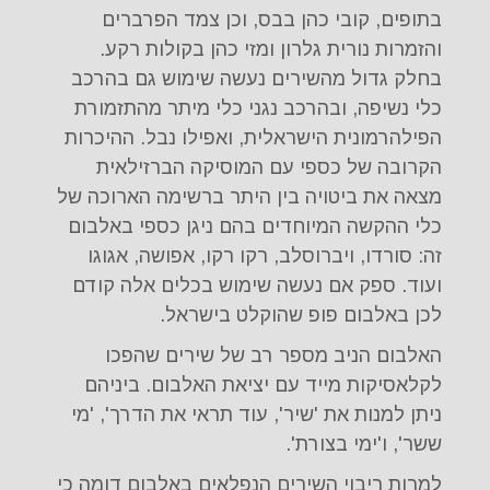
בתופים, קובי כהן בבס, וכן צמד הפרברים
והזמרות נורית גלרון ומזי כהן בקולות רקע.
בחלק גדול מהשירים נעשה שימוש גם בהרכב
כלי נשיפה, ובהרכב נגני כלי מיתר מהתזמורת
הפילהרמונית הישראלית, ואפילו נבל. ההיכרות
הקרובה של כספי עם המוסיקה הברזילאית
מצאה את ביטויה בין היתר ברשימה הארוכה של
כלי ההקשה המיוחדים בהם ניגן כספי באלבום
זה: סורדו, ויברוסלב, רקו רקו, אפושה, אגוגו
ועוד. ספק אם נעשה שימוש בכלים אלה קודם
לכן באלבום פופ שהוקלט בישראל.
האלבום הניב מספר רב של שירים שהפכו
לקלאסיקות מייד עם יציאת האלבום. ביניהם
ניתן למנות את 'שיר', עוד תראי את הדרך', 'מי
ששר', ו'ימי בצורת'.
למרות ריבוי השירים הנפלאים באלבום דומה כי