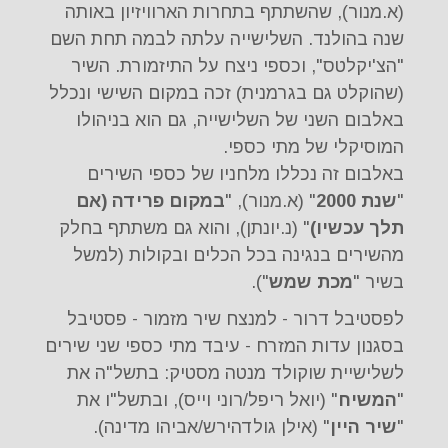
(א.מנור), שהשתתף בתחרות הארוויזיון באותה
שנה בהולנד. השלישייה עלתה לבמה תחת השם
"הצ'יקלטס", וכספי ניצח על התיזמורת. השיר
(שהוקלט גם בגרמנית) זכה במקום השישי ונכלל
באלבום השני של השלישייה, גם הוא בניהולו
המוסיקלי של מתי כספי.
באלבום זה נכללו מלחניו של כספי השירים
"
שנת 2000
" (א.מנור), "
במקום פרידה (אם
תלך עכשיו)
" (נ.יונתן), והוא גם משתתף בחלק
מהשירים בנגינה בכל הכלים ובקולות (למשל
בשיר "
מכת שמש
").
לפסטיבל דרור - למנצח שיר מזמור - פסטיבל
בסגנון עדות המזרח - עיבד מתי כספי שני שירים
לשלישיית שוקולד מנטה מסטיק: בתשל"ה את
"
המשיח
" (יואל ריפל/רוני וייס), ובתשל"ו את
"
שיר היין
" (אילן גולדהירש/אביהו מדינה).