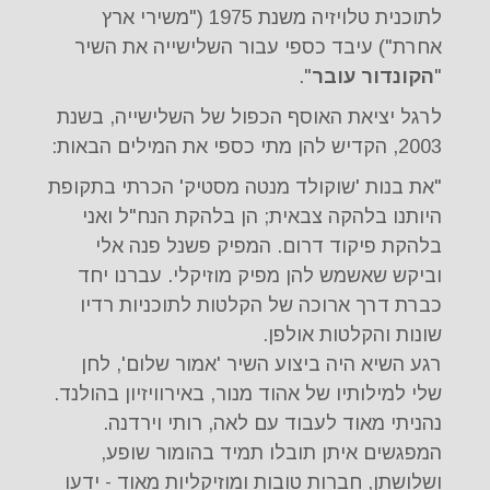
לתוכנית טלויזיה משנת 1975 ("משירי ארץ
אחרת") עיבד כספי עבור השלישייה את השיר
"
הקונדור עובר
".
לרגל יציאת האוסף הכפול של השלישייה, בשנת
2003, הקדיש להן מתי כספי את המילים הבאות:
"את בנות 'שוקולד מנטה מסטיק' הכרתי בתקופת
היותנו בלהקה צבאית; הן בלהקת הנח"ל ואני
בלהקת פיקוד דרום. המפיק פשנל פנה אלי
וביקש שאשמש להן מפיק מוזיקלי. עברנו יחד
כברת דרך ארוכה של הקלטות לתוכניות רדיו
שונות והקלטות אולפן.
רגע השיא היה ביצוע השיר 'אמור שלום', לחן
שלי למילותיו של אהוד מנור, באירוויזיון בהולנד.
נהניתי מאוד לעבוד עם לאה, רותי וירדנה.
המפגשים איתן תובלו תמיד בהומור שופע,
ושלושתן, חברות טובות ומוזיקליות מאוד - ידעו