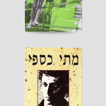
קראו עוד ←
אחד לאחד
הוצאת "כנרת"
קראו עוד ←