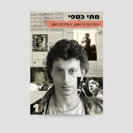
האלבום הראשון, האלבום
השני
הוצאת מתי כספי
הפצת "אור תו" 2025
קראו עוד ←