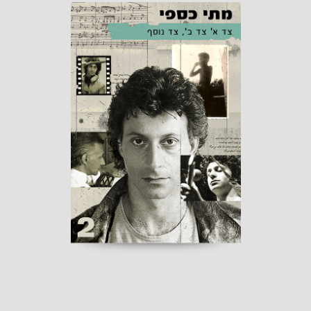
צד א' צד ב', צד נוסף
הוצאת מתי כספי
הפצת "אור תו" 2026
בקרוב