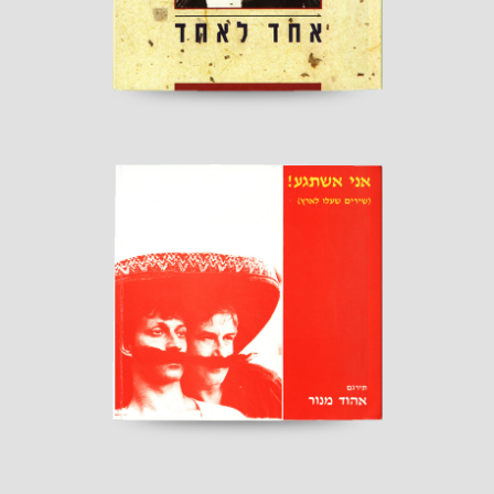
אני אשתגע!
הוצאת "שרברק"
קראו עוד ←