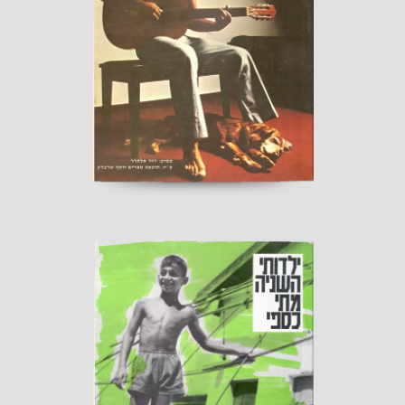
ברית עולם
הוצאת "שרברק" 1980
קראו עוד ←
ילדותי השנייה
הוצאת "שרברק"